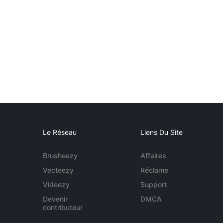
Le Réseau
Liens Du Site
Brusheezy
Affaires
Vecteezy
Réclame
Videezy
Support
Devenir
DMCA
contributeur