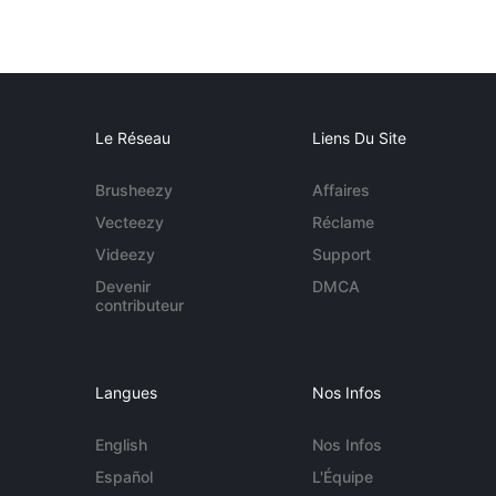
Le Réseau
Liens Du Site
Brusheezy
Affaires
Vecteezy
Réclame
Videezy
Support
Devenir
DMCA
contributeur
Langues
Nos Infos
English
Nos Infos
Español
L'Équipe