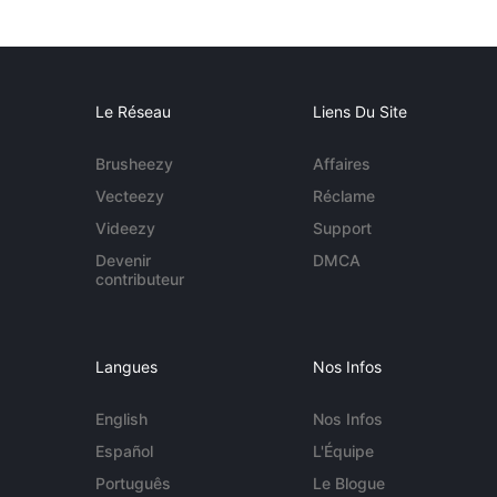
Le Réseau
Liens Du Site
Brusheezy
Affaires
Vecteezy
Réclame
Videezy
Support
Devenir
DMCA
contributeur
Langues
Nos Infos
English
Nos Infos
Español
L'Équipe
Português
Le Blogue