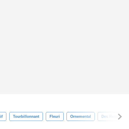
if
Tourbillonnant
Fleuri
Ornemental
Des Roses