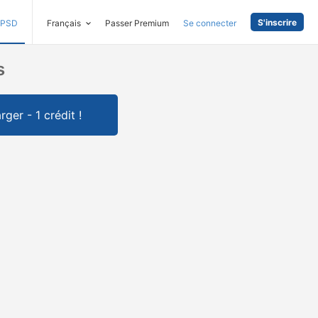
S'inscrire
PSD
Français
Passer Premium
Se connecter
s
rger - 1 crédit !