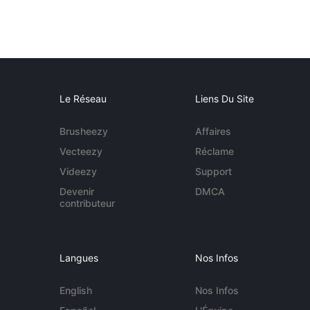
Le Réseau
Liens Du Site
Brusheezy
Affaires
Vecteezy
Réclame
Videezy
Support
Devenir
DMCA
contributeur
Langues
Nos Infos
English
Nos Infos