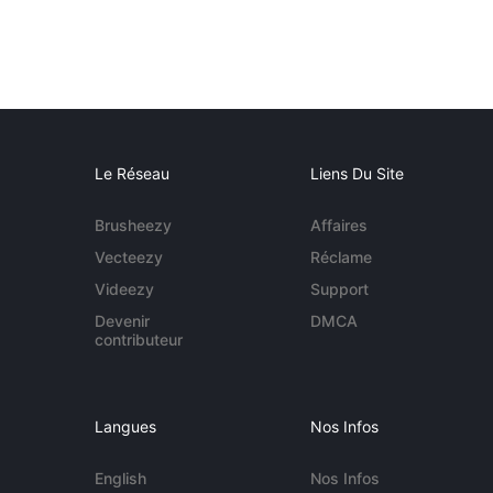
Le Réseau
Liens Du Site
Brusheezy
Affaires
Vecteezy
Réclame
Videezy
Support
Devenir
DMCA
contributeur
Langues
Nos Infos
English
Nos Infos