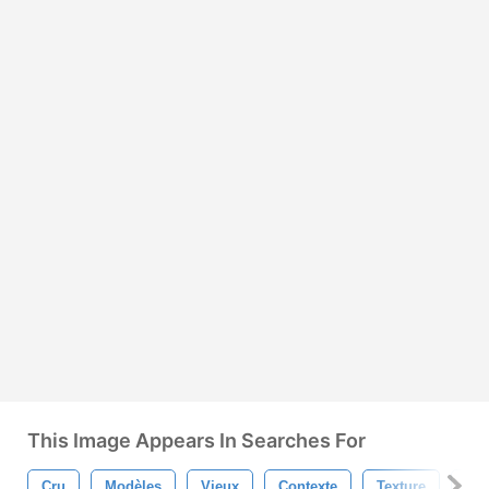
This Image Appears In Searches For
Cru
Modèles
Vieux
Contexte
Texture
Rét