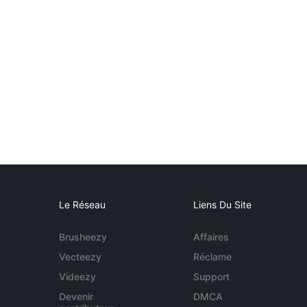
Le Réseau
Liens Du Site
Brusheezy
Affaires
Vecteezy
Réclame
Videezy
Support
Devenir
DMCA