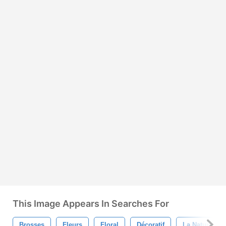
This Image Appears In Searches For
Brosses
Fleurs
Floral
Décoratif
La Nature