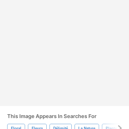
This Image Appears In Searches For
Floral
Fleurs
Délimité
La Nature
Plante
F