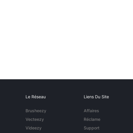
Le Réseau
Liens Du Site
Brusheezy
Affaires
Vecteezy
Réclame
Videezy
Support