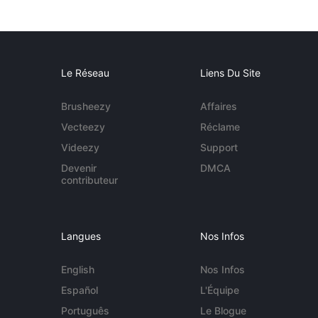
Le Réseau
Liens Du Site
Brusheezy
Affaires
Vecteezy
Réclame
Videezy
Support
Devenir
DMCA
contributeur
Langues
Nos Infos
English
Nos Infos
Español
L'Équipe
Português
Le Blogue