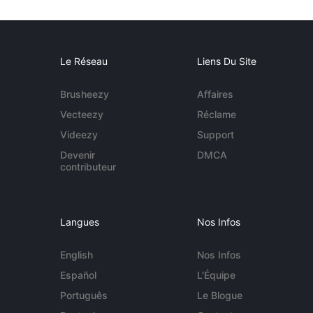
Le Réseau
Liens Du Site
Brusheezy
Affaires
Vecteezy
Réclame
Videezy
Support
Devenir
DMCA
contributeur
Langues
Nos Infos
English
Nos Infos
Español
L'Équipe
Português
Le Blogue