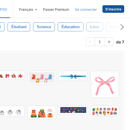
S'inscrire
PSD
Français
Passer Premium
Se connecter
é
Étudiant
Science
Éducation
Livre
Examiner
de 7
1