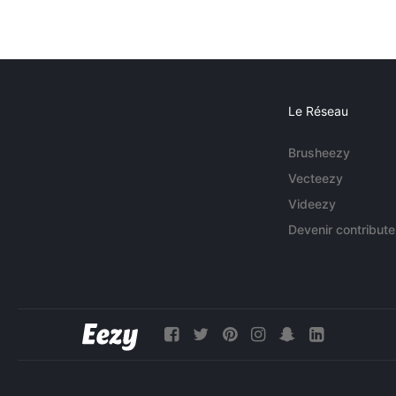
Le Réseau
Brusheezy
Vecteezy
Videezy
Devenir contribute