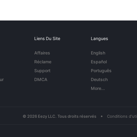
Liens Du Site
Langues
Affaires
English
Réclame
Español
Support
Português
ur
DMCA
Deutsch
More...
•
© 2026 Eezy LLC. Tous droits réservés
Conditions d'uti