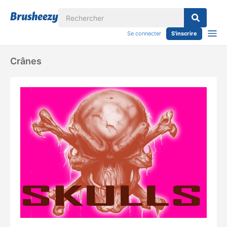
Se connecter
S'inscrire
Crânes