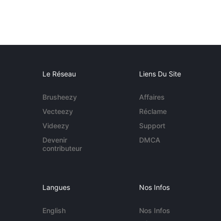
Le Réseau
Liens Du Site
Brusheezy
Affaires
Vecteezy
Réclame
Videezy
Support
Devenir
DMCA
contributeur
Langues
Nos Infos
English
Nos Infos