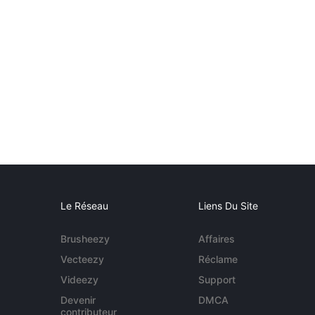
Le Réseau
Liens Du Site
Brusheezy
Affaires
Vecteezy
Réclame
Videezy
Support
Devenir
DMCA
contributeur