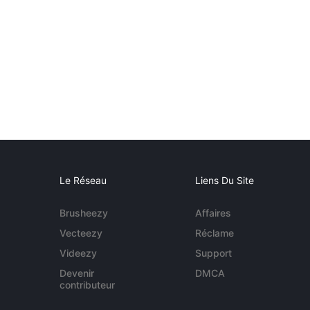
Le Réseau
Liens Du Site
Brusheezy
Affaires
Vecteezy
Réclame
Videezy
Support
Devenir
DMCA
contributeur