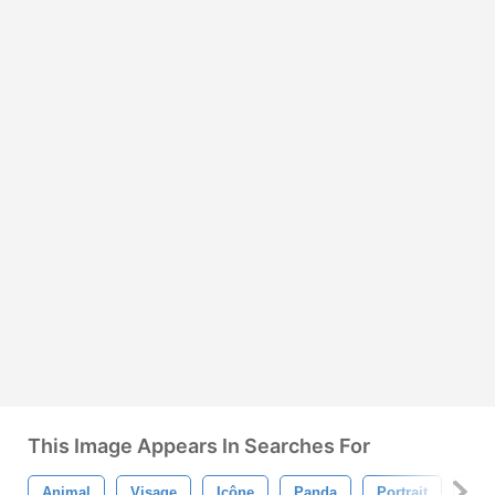
This Image Appears In Searches For
Animal
Visage
Icône
Panda
Portrait
Têt