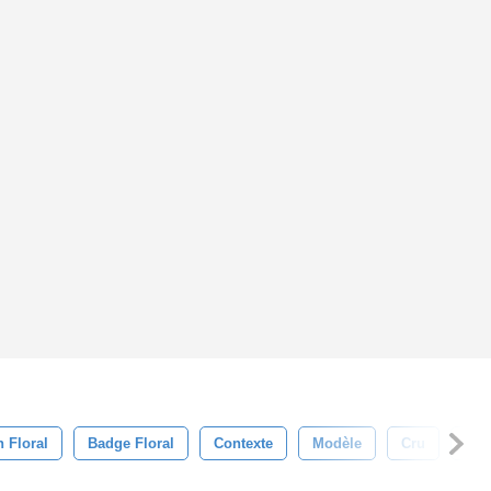
 Floral
Badge Floral
Contexte
Modèle
Cru
Rét