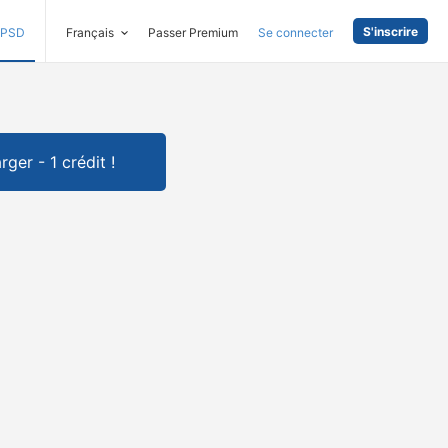
S'inscrire
PSD
Français
Passer Premium
Se connecter
rger - 1 crédit !