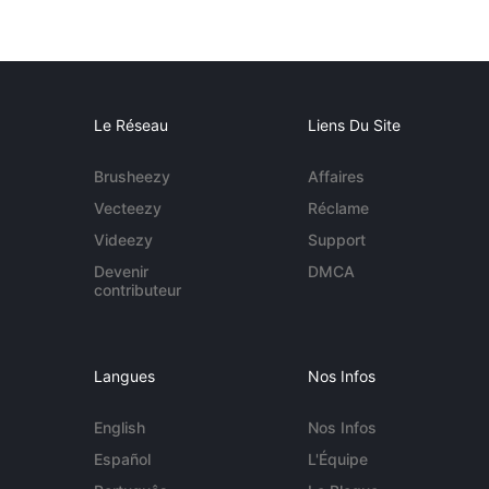
Le Réseau
Liens Du Site
Brusheezy
Affaires
Vecteezy
Réclame
Videezy
Support
Devenir
DMCA
contributeur
Langues
Nos Infos
English
Nos Infos
Español
L'Équipe