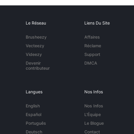
Le Réseau
Liens Du Site
Brusheezy
Affaires
Vecteezy
Réclame
Videezy
Support
Devenir
DMCA
contributeur
Langues
Nos Infos
English
Nos Infos
Español
L'Équipe
Português
Le Blogue
Deutsch
Contact