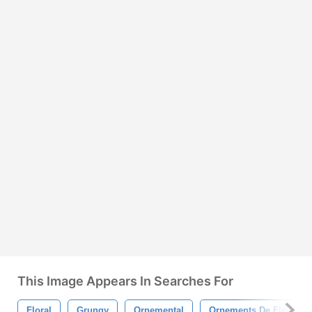
This Image Appears In Searches For
Floral
Grungy
Ornemental
Ornements De Fleurs R