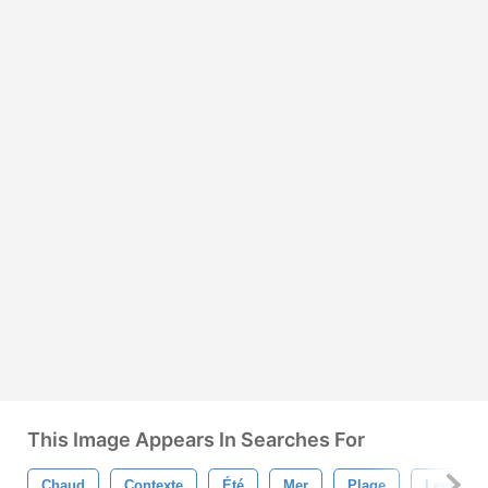
This Image Appears In Searches For
Chaud
Contexte
Été
Mer
Plage
Lever Du 