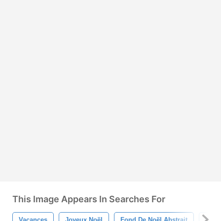
This Image Appears In Searches For
Vacances
Joyeux Noël
Fond De Noël Abstrait
Fond