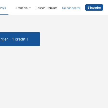
S'inscrire
PSD
Français
Passer Premium
Se connecter
rger - 1 crédit !