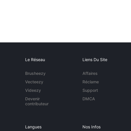
Le Réseau
Liens Du Site
Brusheezy
Affaires
Vecteezy
Réclame
Videezy
Support
Devenir
DMCA
contributeur
Langues
Nos Infos