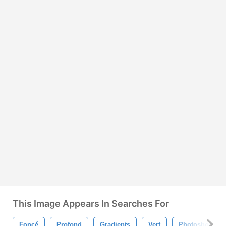
This Image Appears In Searches For
Foncé
Profond
Gradients
Vert
Photoshop