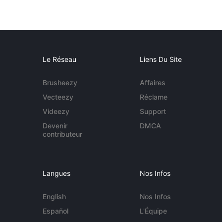
Le Réseau
Liens Du Site
Brusheezy
Affaires
Vecteezy
Réclame
Videezy
Support
Devenir
DMCA
contributeur
Langues
Nos Infos
English
Nos Infos
Español
L'Équipe