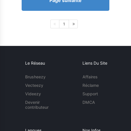
Page suivante
1
Le Réseau
Liens Du Site
Brusheezy
Affaires
Vecteezy
Réclame
Videezy
Support
Devenir
DMCA
contributeur
Langues
Nos Infos