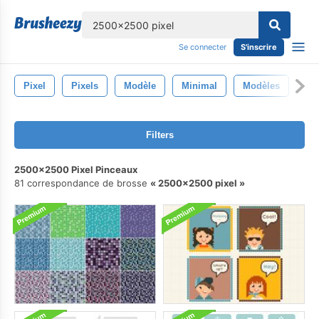
lose
Se connecter
S'inscrire
Pixel
Pixels
Modèle
Minimal
Modèles
Filters
2500x2500 Pixel Pinceaux
81 correspondance de brosse
2500x2500 pixel