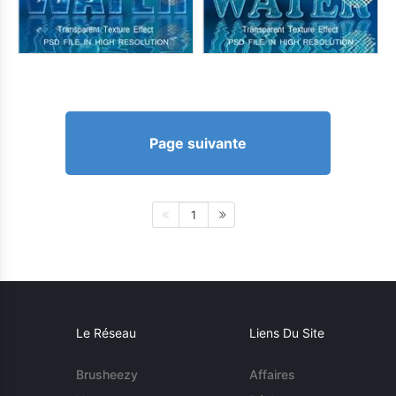
Page suivante
1
Le Réseau
Liens Du Site
Brusheezy
Affaires