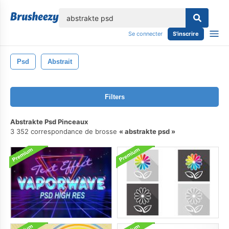
lose
Se connecter
S'inscrire
Psd
Abstrait
Filters
Abstrakte Psd Pinceaux
3 352 correspondance de brosse
abstrakte psd