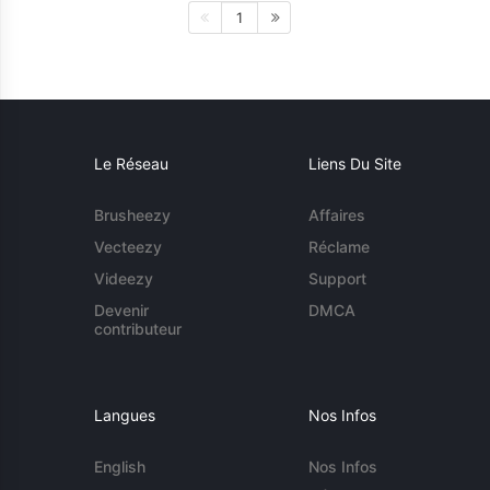
1
Le Réseau
Liens Du Site
Brusheezy
Affaires
Vecteezy
Réclame
Videezy
Support
Devenir
DMCA
contributeur
Langues
Nos Infos
English
Nos Infos