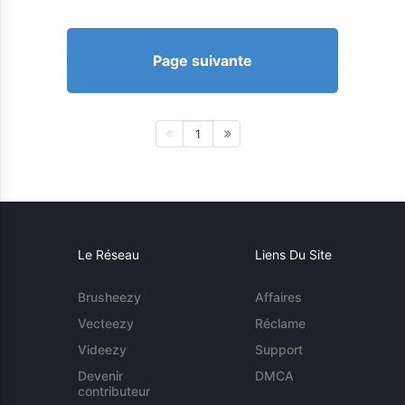
Page suivante
1
Le Réseau
Liens Du Site
Brusheezy
Affaires
Vecteezy
Réclame
Videezy
Support
Devenir
DMCA
contributeur