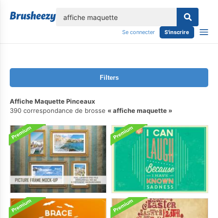
lose
Se connecter
S'inscrire
Filters
Affiche Maquette Pinceaux
390 correspondance de brosse
affiche maquette