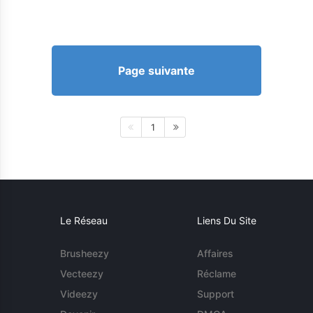
Page suivante
1
Le Réseau
Liens Du Site
Brusheezy
Affaires
Vecteezy
Réclame
Videezy
Support