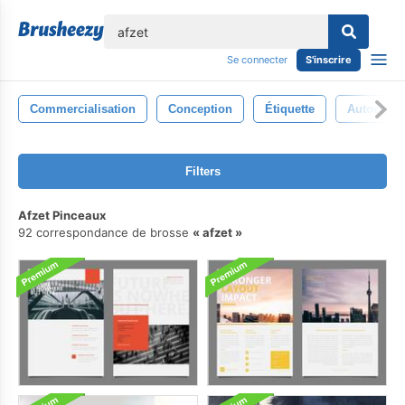
lose
Se connecter
S'inscrire
Commercialisation
Conception
Étiquette
Autocolla
Filters
Afzet Pinceaux
92 correspondance de brosse
afzet