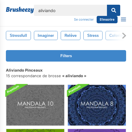
lose
Se connecter
S'inscrire
Stressfull
Imaginer
Relève
Stress
Coloristes
Filters
Aliviando Pinceaux
15 correspondance de brosse
aliviando