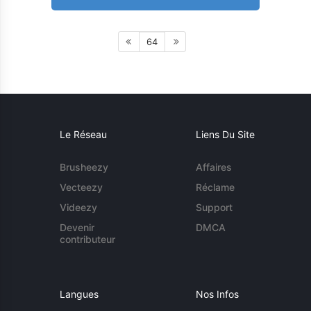
64
Le Réseau
Liens Du Site
Brusheezy
Affaires
Vecteezy
Réclame
Videezy
Support
Devenir
DMCA
contributeur
Langues
Nos Infos