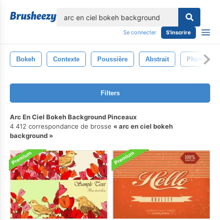
lose
Se connecter
S'inscrire
Bokeh
Contexte
Poussière
Abstrait
Photoshop
Filters
Arc En Ciel Bokeh Background Pinceaux
4 412 correspondance de brosse
arc en ciel bokeh
background