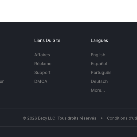
Liens Du Site
Langues
Affaires
English
Réclame
Español
Support
Português
ur
DMCA
Deutsch
More...
•
© 2026 Eezy LLC. Tous droits réservés
Conditions d'uti