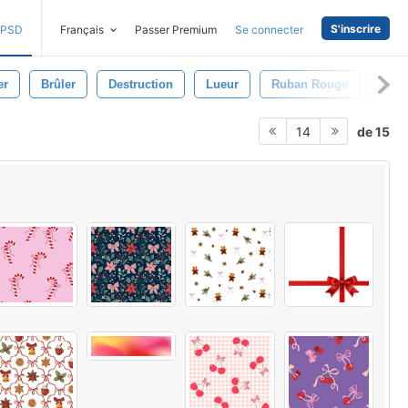
S'inscrire
PSD
Français
Passer Premium
Se connecter
er
Brûler
Destruction
Lueur
Ruban Rouge
Arc
de 15
14