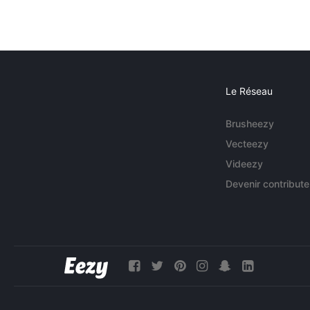
Le Réseau
Brusheezy
Vecteezy
Videezy
Devenir contribute