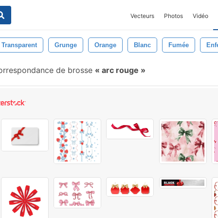
Vecteurs
Photos
Vidéo
Transparent
Grunge
Orange
Blanc
Fumée
Enf
correspondance de brosse
arc rouge