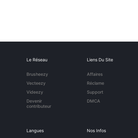
Le Réseau
Liens Du Site
Brusheezy
Affaires
Vecteezy
Réclame
Videezy
Support
Devenir
DMCA
contributeur
Langues
Nos Infos