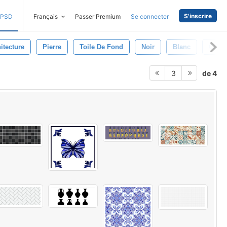
S'inscrire
PSD
Français
Passer Premium
Se connecter
itecture
Pierre
Toile De Fond
Noir
Blanc
Carre
de 4
3