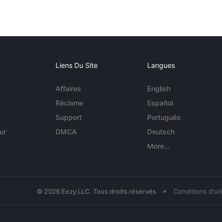
Liens Du Site
Langues
Affaires
English
Réclame
Español
Support
Português
ur
DMCA
Deutsch
More...
•
© 2026 Eezy LLC. Tous droits réservés
Conditions d'uti