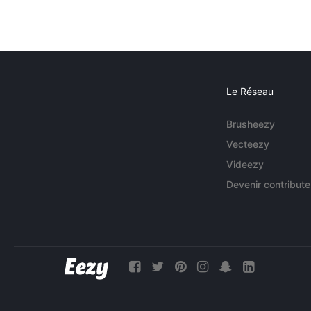
Le Réseau
Brusheezy
Vecteezy
Videezy
Devenir contribute