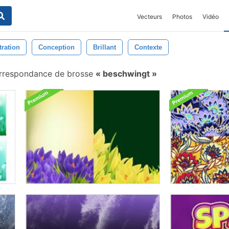
Vecteurs
Photos
Vidéo
tration
Conception
Brillant
Contexte
rrespondance de brosse
beschwingt