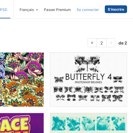
S'inscrire
PSD
Français
Passer Premium
Se connecter
de 2
2