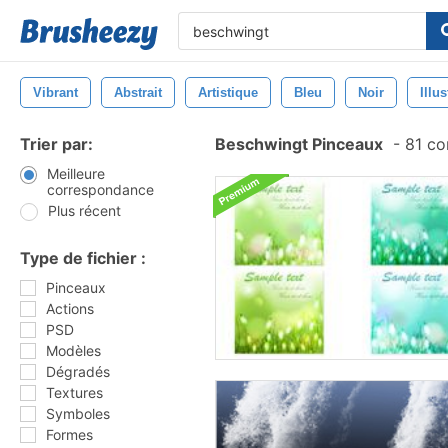
Vibrant
Abstrait
Artistique
Bleu
Noir
Illus
Trier par:
Beschwingt Pinceaux
-
81 co
Meilleure
correspondance
Plus récent
Type de fichier :
Pinceaux
Actions
PSD
Modèles
Dégradés
Textures
Symboles
Formes