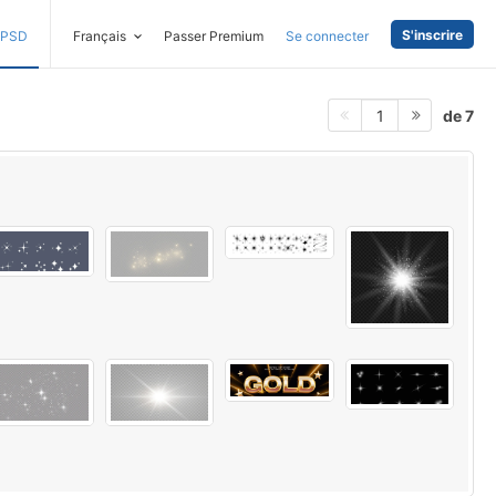
S'inscrire
PSD
Français
Passer Premium
Se connecter
de 7
1