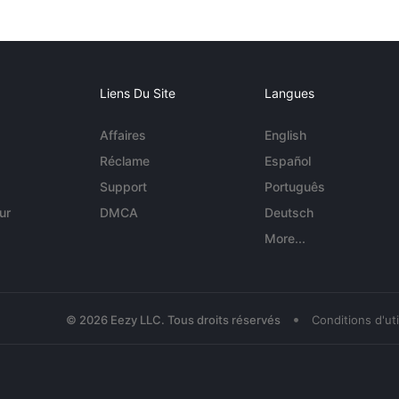
Liens Du Site
Langues
Affaires
English
Réclame
Español
Support
Português
ur
DMCA
Deutsch
More...
•
© 2026 Eezy LLC. Tous droits réservés
Conditions d'uti