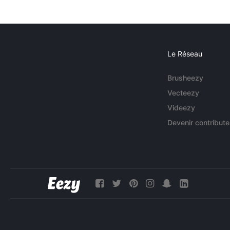
Le Réseau
Brusheezy
Vecteezy
Videezy
Devenir contribute