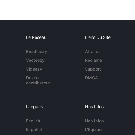
Le Réseau
Liens Du Site
Brusheezy
Affaires
Vecteezy
Réclame
Videezy
Support
Devenir
DMCA
contributeur
Langues
Nos Infos
English
Nos Infos
Español
L'Équipe