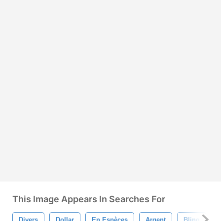
This Image Appears In Searches For
Divers
Dollar
En Espèces
Argent
Bling
C