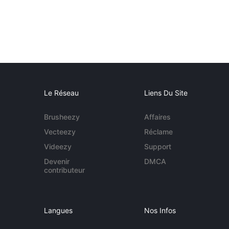
Le Réseau
Liens Du Site
Brusheezy
Affaires
Vecteezy
Réclame
Videezy
Support
Devenir
DMCA
contributeur
Langues
Nos Infos