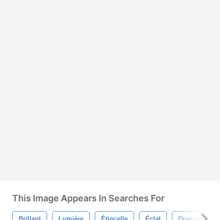
This Image Appears In Searches For
Brillant
Lumière
Étincelle
Éclat
Diamant