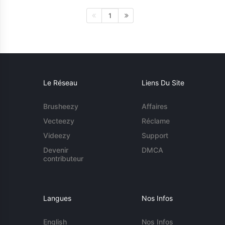
1
Le Réseau
Liens Du Site
Brusheezy
Affaires
Vecteezy
Réclame
Videezy
Support
Devenir
DMCA
contributeur
Langues
Nos Infos
English
Nos Infos