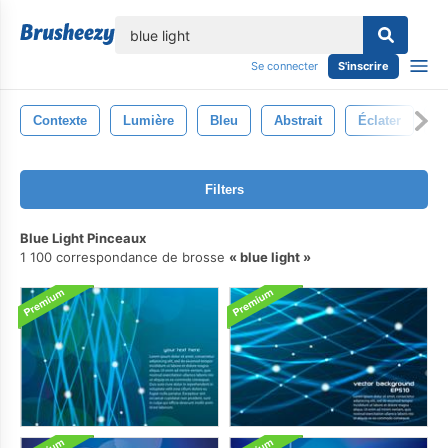
lose
Se connecter
S'inscrire
Contexte
Lumière
Bleu
Abstrait
Éclater
L
Filters
Blue Light Pinceaux
1 100 correspondance de brosse
blue light