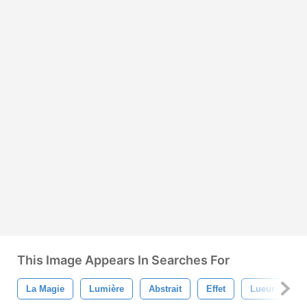
This Image Appears In Searches For
La Magie
Lumière
Abstrait
Effet
Lueur
B