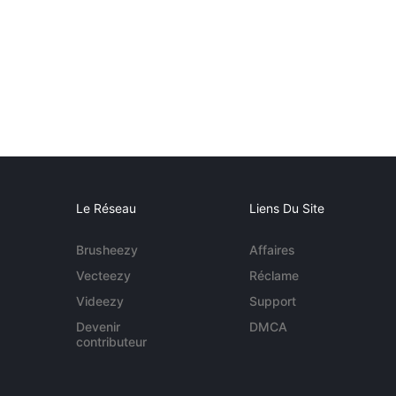
Le Réseau
Liens Du Site
Brusheezy
Affaires
Vecteezy
Réclame
Videezy
Support
Devenir
DMCA
contributeur