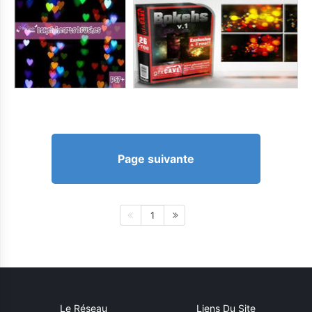
Page suivante
1
Le Réseau
Liens Du Site