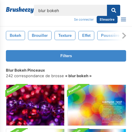
lose
Se connecter
S'inscrire
Bokeh
Brouiller
Texture
Effet
Poussière
B
Filters
Blur Bokeh Pinceaux
242 correspondance de brosse
blur bokeh