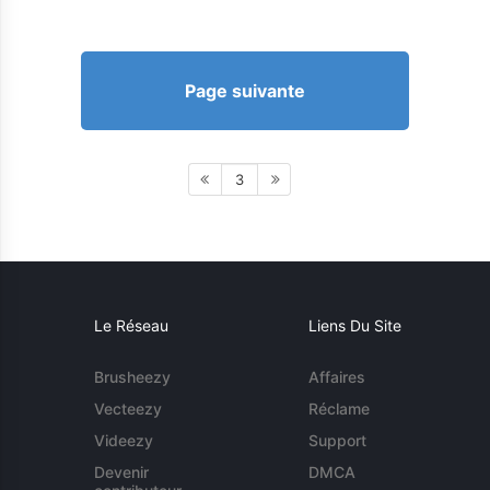
Page suivante
3
Le Réseau
Liens Du Site
Brusheezy
Affaires
Vecteezy
Réclame
Videezy
Support
Devenir
DMCA