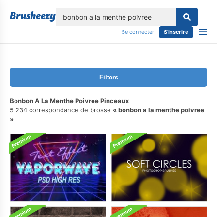
lose
Se connecter
S'inscrire
Filters
Bonbon A La Menthe Poivree Pinceaux
5 234 correspondance de brosse
bonbon a la menthe poivree