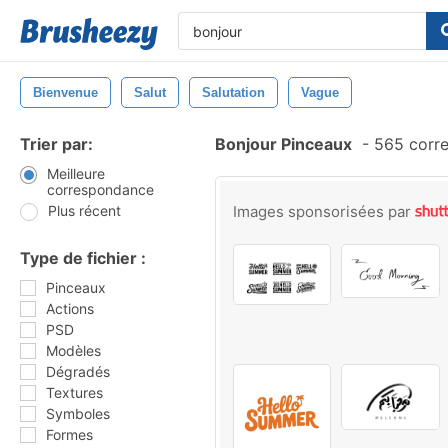
Bienvenue
Salut
Salutation
Vague
Trier par:
Bonjour Pinceaux
-
565 corr
Meilleure
correspondance
Plus récent
Images sponsorisées par
Type de fichier :
Pinceaux
Actions
PSD
Modèles
Dégradés
Textures
Symboles
Formes