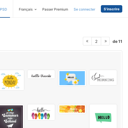
S'inscrire
PSD
Français
Passer Premium
Se connecter
de 11
2