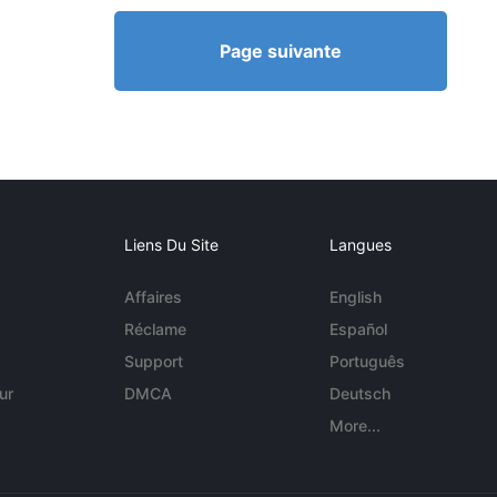
Page suivante
Liens Du Site
Langues
Affaires
English
Réclame
Español
Support
Português
ur
DMCA
Deutsch
More...