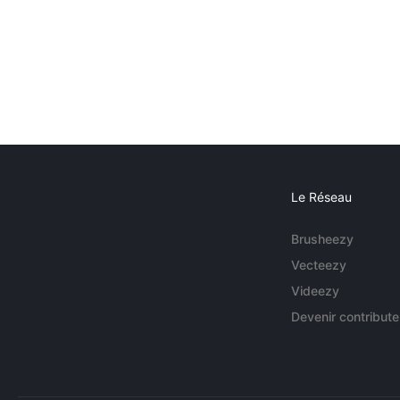
Le Réseau
Brusheezy
Vecteezy
Videezy
Devenir contribute