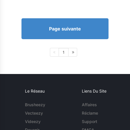
Page suivante
1
Le Réseau
Liens Du Site
Brusheezy
Affaires
Vecteezy
Réclame
Videezy
Support
Devenir
DMCA