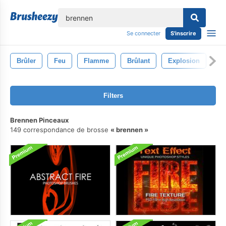
lose
Se connecter
S'inscrire
Brûler
Feu
Flamme
Brûlant
Explosion
Filters
Brennen Pinceaux
149 correspondance de brosse
brennen