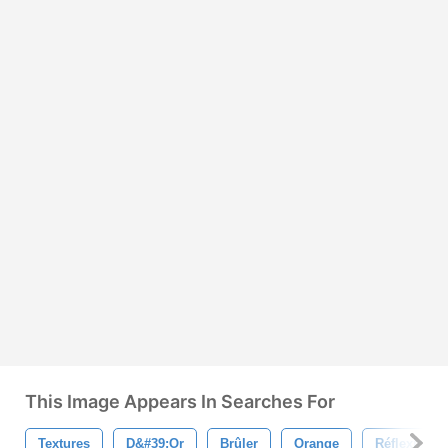
This Image Appears In Searches For
Textures
D&#39;or
Brûler
Orange
Réflexions