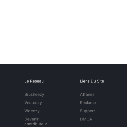
Le Réseau
Liens Du Site
Brusheezy
Affaires
Vecteezy
Réclame
Videezy
Support
Devenir
DMCA
contributeur