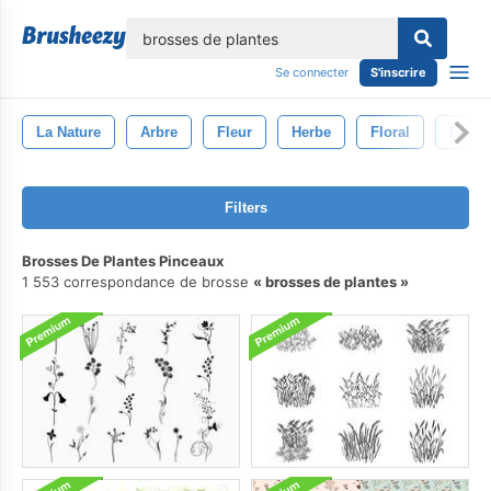
lose
Se connecter
S'inscrire
La Nature
Arbre
Fleur
Herbe
Floral
Feuill
Filters
Brosses De Plantes Pinceaux
1 553 correspondance de brosse
brosses de plantes