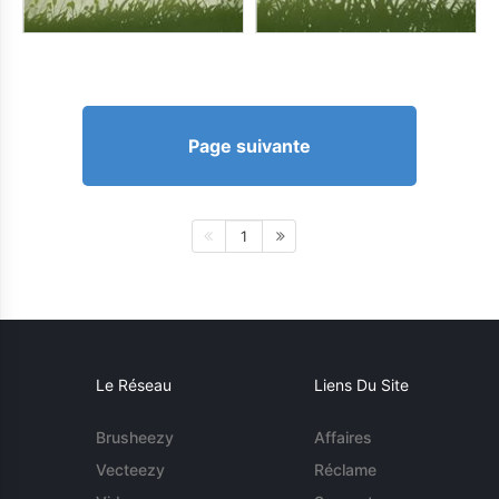
Page suivante
1
Le Réseau
Liens Du Site
Brusheezy
Affaires
Vecteezy
Réclame