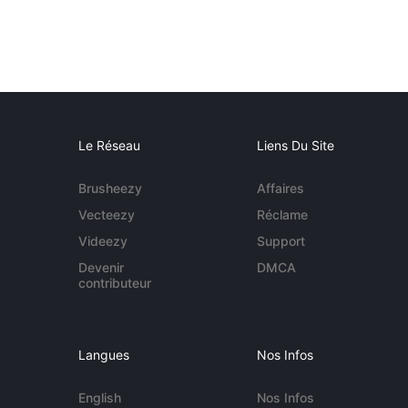
Le Réseau
Liens Du Site
Brusheezy
Affaires
Vecteezy
Réclame
Videezy
Support
Devenir
DMCA
contributeur
Langues
Nos Infos
English
Nos Infos