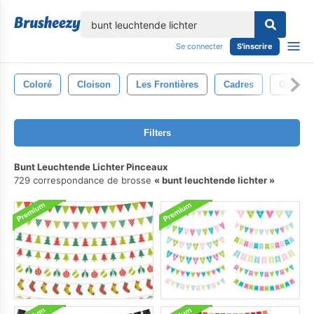
lose
Se connecter
S'inscrire
Coloré
Cloison
Les Frontières
Cadres
Griffon
Filters
Bunt Leuchtende Lichter Pinceaux
729 correspondance de brosse
bunt leuchtende lichter