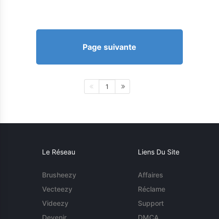
Page suivante
1
Le Réseau
Liens Du Site
Brusheezy
Affaires
Vecteezy
Réclame
Videezy
Support
Devenir
DMCA