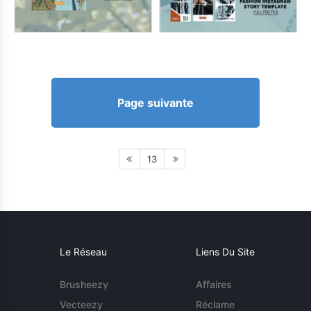
Page suivante
13
Le Réseau
Liens Du Site
Brusheezy
Affaires
Vecteezy
Réclame