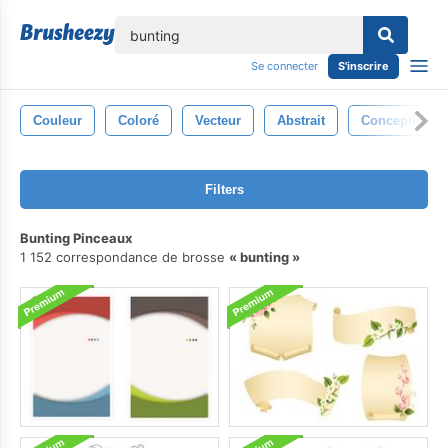
lose
Se connecter
S'inscrire
Couleur
Coloré
Vecteur
Abstrait
Conception
Filters
Bunting Pinceaux
1 152 correspondance de brosse
bunting