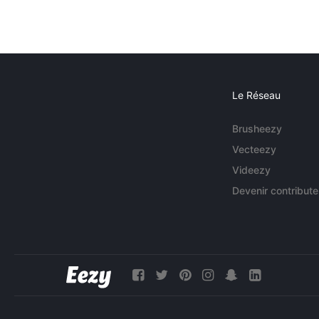
Le Réseau
Brusheezy
Vecteezy
Videezy
Devenir contribute