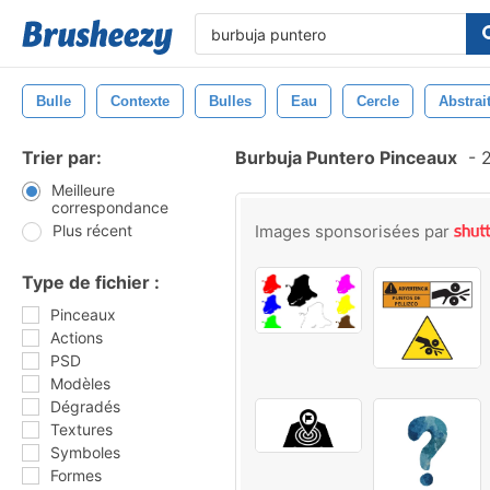
Bulle
Contexte
Bulles
Eau
Cercle
Abstrai
Trier par:
Burbuja Puntero Pinceaux
-
2
Meilleure
correspondance
Plus récent
Images sponsorisées par
Type de fichier :
Pinceaux
Actions
PSD
Modèles
Dégradés
Textures
Symboles
Formes