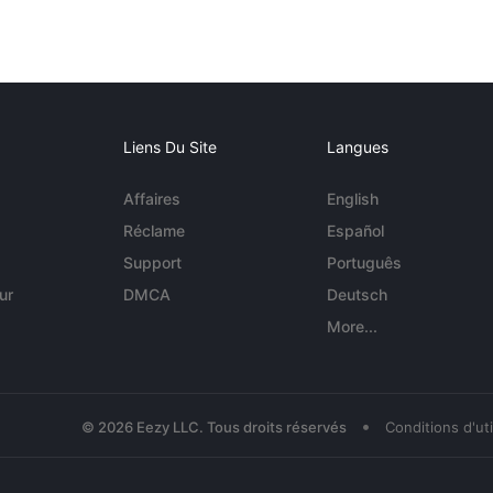
Liens Du Site
Langues
Affaires
English
Réclame
Español
Support
Português
ur
DMCA
Deutsch
More...
•
© 2026 Eezy LLC. Tous droits réservés
Conditions d'uti